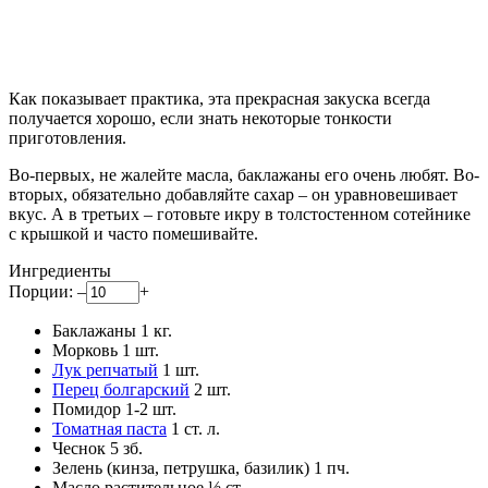
Как показывает практика, эта прекрасная закуска всегда
получается хорошо, если знать некоторые тонкости
приготовления.
Во-первых, не жалейте масла, баклажаны его очень любят. Во-
вторых, обязательно добавляйте сахар – он уравновешивает
вкус. А в третьих – готовьте икру в толстостенном сотейнике
с крышкой и часто помешивайте.
Ингредиенты
Порции:
–
+
Баклажаны
1
кг.
Морковь
1
шт.
Лук репчатый
1
шт.
Перец болгарский
2
шт.
Помидор
1-2
шт.
Томатная паста
1
ст. л.
Чеснок
5
зб.
Зелень (кинза, петрушка, базилик)
1
пч.
Масло растительное
½
ст.