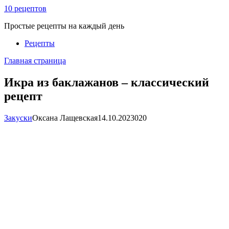
Перейти
10 рецептов
к
Простые рецепты на каждый день
контенту
Рецепты
Главная страница
Икра из баклажанов – классический
рецепт
Закуски
Оксана Лащевская
14.10.2023
0
20