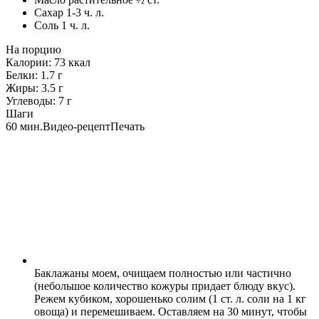
Сахар
1-3
ч. л.
Соль
1
ч. л.
На порцию
Калории:
73
ккал
Белки:
1.7
г
Жиры:
3.5
г
Углеводы:
7
г
Шаги
60 мин.
Видео-рецепт
Печать
Баклажаны моем, очищаем полностью или частично
(небольшое количество кожуры придает блюду вкус).
Режем кубиком, хорошенько солим (1 ст. л. соли на 1 кг
овоща) и перемешиваем. Оставляем на 30 минут, чтобы