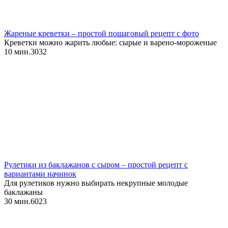
Жареные креветки – простой пошаговый рецепт с фото
Креветки можно жарить любые: сырые и варено-мороженые
10 мин.
3
0
32
Рулетики из баклажанов с сыром – простой рецепт с
вариантами начинок
Для рулетиков нужно выбирать некрупные молодые
баклажаны
30 мин.
6
0
23