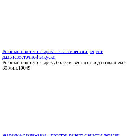
Рыбный паштет с сыром – классический рецепт
дальневосточной закуски
Рыбный паштет с сыром, более известный под названием «
30 мин.
10
0
49
Жареные баклажаны – простой рецепт с учетом деталей