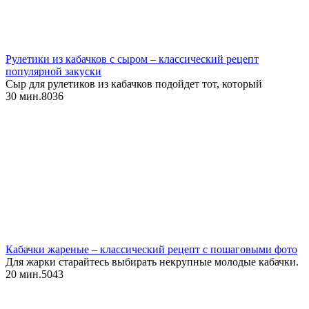
Рулетики из кабачков с сыром – классический рецепт
популярной закуски
Сыр для рулетиков из кабачков подойдет тот, который
30 мин.
8
0
36
Кабачки жареные – классический рецепт с пошаговыми фото
Для жарки старайтесь выбирать некрупные молодые кабачки.
20 мин.
5
0
43