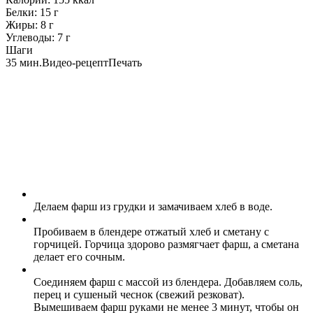
Белки:
15
г
Жиры:
8
г
Углеводы:
7
г
Шаги
35 мин.
Видео-рецепт
Печать
Делаем фарш из грудки и замачиваем хлеб в воде.
Пробиваем в блендере отжатый хлеб и сметану с
горчицей. Горчица здорово размягчает фарш, а сметана
делает его сочным.
Соединяем фарш с массой из блендера. Добавляем соль,
перец и сушеный чеснок (свежий резковат).
Вымешиваем фарш руками не менее 3 минут, чтобы он