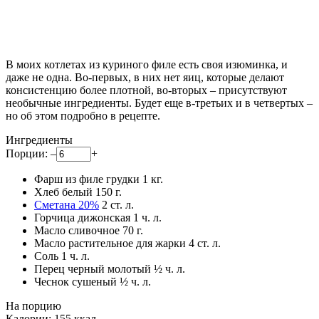
В моих котлетах из куриного филе есть своя изюминка, и
даже не одна. Во-первых, в них нет яиц, которые делают
консистенцию более плотной, во-вторых – присутствуют
необычные ингредиенты. Будет еще в-третьих и в четвертых –
но об этом подробно в рецепте.
Ингредиенты
Порции:
–
+
Фарш из филе грудки
1
кг.
Хлеб белый
150
г.
Сметана 20%
2
ст. л.
Горчица дижонская
1
ч. л.
Масло сливочное
70
г.
Масло растительное для жарки
4
ст. л.
Соль
1
ч. л.
Перец черный молотый
½
ч. л.
Чеснок сушеный
½
ч. л.
На порцию
Калории:
155
ккал