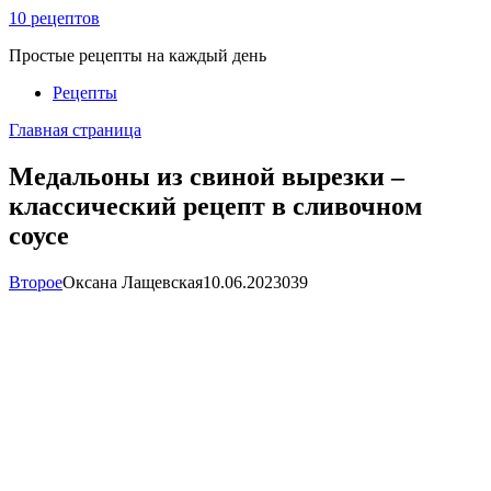
Перейти
10 рецептов
к
Простые рецепты на каждый день
контенту
Рецепты
Главная страница
Медальоны из свиной вырезки –
классический рецепт в сливочном
соусе
Второе
Оксана Лащевская
10.06.2023
0
39