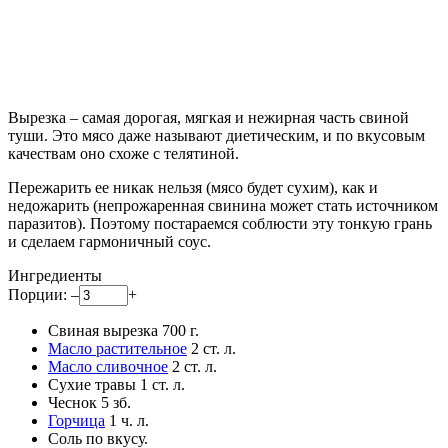
Вырезка – самая дорогая, мягкая и нежирная часть свиной
туши. Это мясо даже называют диетическим, и по вкусовым
качествам оно схоже с телятиной.
Пережарить ее никак нельзя (мясо будет сухим), как и
недожарить (непрожаренная свинина может стать источником
паразитов). Поэтому постараемся соблюсти эту тонкую грань
и сделаем гармоничный соус.
Ингредиенты
Порции:
–
+
Свиная вырезка
700
г.
Масло растительное
2
ст. л.
Масло сливочное
2
ст. л.
Сухие травы
1
ст. л.
Чеснок
5
зб.
Горчица
1
ч. л.
Соль
по вкусу.