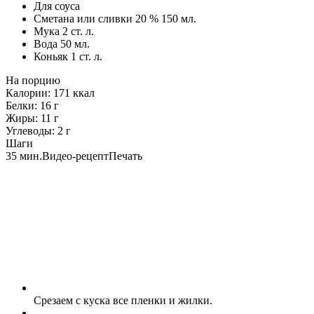
Для соуса
Сметана или сливки 20 %
150
мл.
Мука
2
ст. л.
Вода
50
мл.
Коньяк
1
ст. л.
На порцию
Калории:
171
ккал
Белки:
16
г
Жиры:
11
г
Углеводы:
2
г
Шаги
35 мин.
Видео-рецепт
Печать
Срезаем с куска все пленки и жилки.