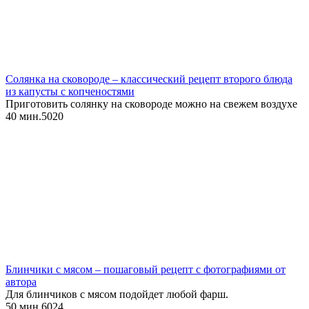
Солянка на сковороде – классический рецепт второго блюда
из капусты с копченостями
Приготовить солянку на сковороде можно на свежем воздухе
40 мин.
5
0
20
Блинчики с мясом – пошаговый рецепт с фотографиями от
автора
Для блинчиков с мясом подойдет любой фарш.
50 мин.
6
0
24