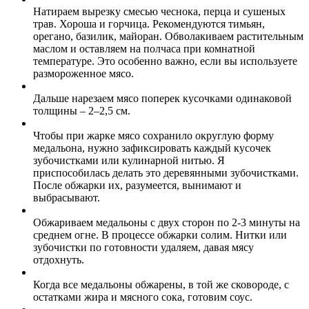
Натираем вырезку смесью чеснока, перца и сушеных
трав. Хороша и горчица. Рекомендуются тимьян,
орегано, базилик, майоран. Обволакиваем растительным
маслом и оставляем на полчаса при комнатной
температуре. Это особенно важно, если вы используете
размороженное мясо.
Дальше нарезаем мясо поперек кусочками одинаковой
толщины – 2–2,5 см.
Чтобы при жарке мясо сохранило округлую форму
медальона, нужно зафиксировать каждый кусочек
зубочистками или кулинарной нитью. Я
приспособилась делать это деревянными зубочистками.
После обжарки их, разумеется, вынимают и
выбрасывают.
Обжариваем медальоны с двух сторон по 2-3 минуты на
среднем огне. В процессе обжарки солим. Нитки или
зубочистки по готовности удаляем, давая мясу
отдохнуть.
Когда все медальоны обжарены, в той же сковороде, с
остатками жира и мясного сока, готовим соус.