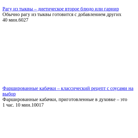
Рагу из тыквы – диетическое второе блюдо или гарнир
Обычно рагу из тыквы готовится с добавлением других
40 мин.
6
0
27
Фаршированные кабачки – классический рецепт с соусами на
выбор
Фаршированные кабачки, приготовленные в духовке – это
1 час. 10 мин.
10
0
17