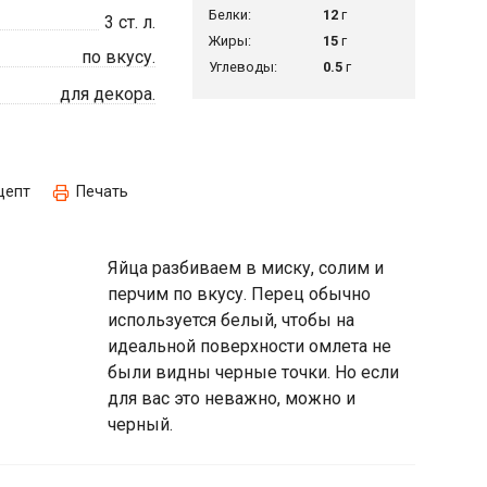
Белки:
12
г
3
ст. л.
Жиры:
15
г
по вкусу.
Углеводы:
0.5
г
для декора.
цепт
Печать
Яйца разбиваем в миску, солим и
перчим по вкусу. Перец обычно
используется белый, чтобы на
идеальной поверхности омлета не
были видны черные точки. Но если
для вас это неважно, можно и
черный.