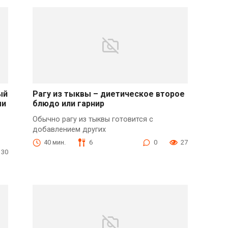
ый
Рагу из тыквы – диетическое второе
ми
блюдо или гарнир
Обычно рагу из тыквы готовится с
добавлением других
40 мин.
6
0
27
30